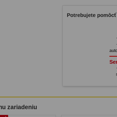
Potrebujete pomôcť
aut
Se
mu zariadeniu