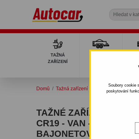
TAŽNÁ
PŘÍVĚSNÉ
DÍ
ZAŘÍZENÍ
VOZÍKY
PŘ
V
Soubory cookie s
Domů
Tažná zařízení
MAZDA
5
VAN
poskytování funkc
TAŽNÉ ZAŘÍZENÍ PRO M
CR19 - VAN - ODNÍMAT
BAJONETOVÝ SYSTÉM