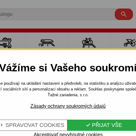

LY PRO
NOSIČE A
NOSIČE NA
SPORT
ÍVĚSNÉ
BOXY
JÍZDNÍ KOLA
DĚTM
Vážíme si Vašeho soukrom
OZÍKY
e používají na ukládání nastavení a předvoleb, na statistiku a analýzu uživat
07.2005 - 01.2008
Tažné zařízení pro Mazda 5 - CR19 - VA
í sociálních sítí a personalizaci obsahu a reklam. Souhlas poskytujete spo
Ťažné zariadenia, s.r.o.
Zásady ochrany soukromých údajů
AZDA 5 -
Kód:
M 51 Au
ELNÝ
Tažné zařízení s odnímateln
SPRAVOVAT COOKIES
PŘIJAT VŠE


Mazda 5 - CR19, VAN. 07.200
Akceptovať nevyhnutné cookies