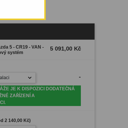
zda 5 - CR19 - VAN -
5 091,00 Kč
ový systém
-
alaci
ÁŽE JE K DISPOZICI DODATEČNÁ
ŽNÉ ZAŘÍZENÍ A
CI.
(od
2 140,00 Kč
)