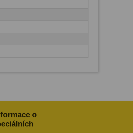
nformace o
peciálních