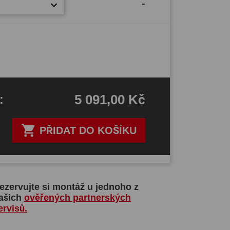
-
5 091,00 Kč
H
:

PŘIDAT DO KOŠÍKU
ezervujte si montáž u jednoho z
ašich
ověřených partnerských
ervisů.