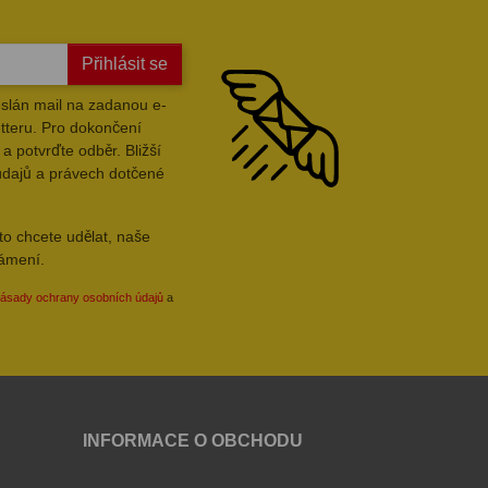
Přihlásit se
slán mail na zadanou e-
tteru. Pro dokončení
a potvrďte odběr. Bližší
údajů a právech dotčené
to chcete udělat, naše
námení.
ásady ochrany osobních údajů
a
INFORMACE O OBCHODU