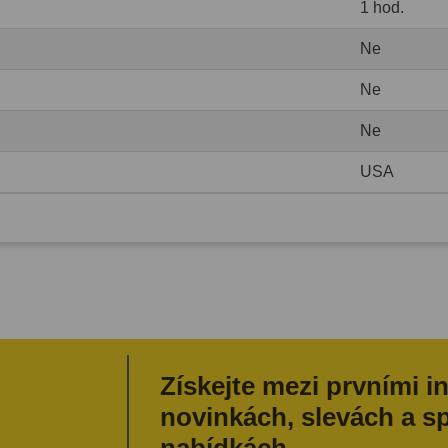
1 hod.
Ne
Ne
Ne
USA
Získejte mezi prvními i
novinkách, slevách a s