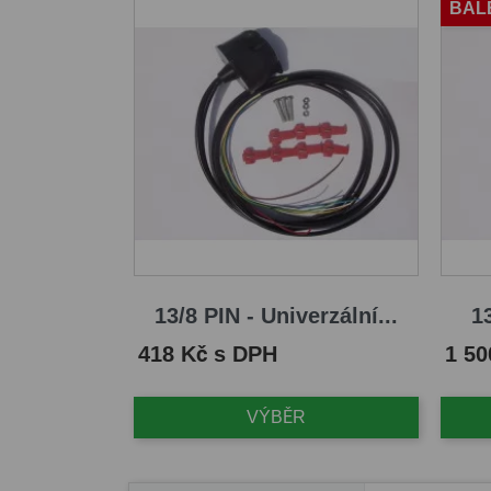
BAL
13/8 PIN - Univerzální...
13
Cena
Cena
418 Kč s DPH
1 50
VÝBĚR