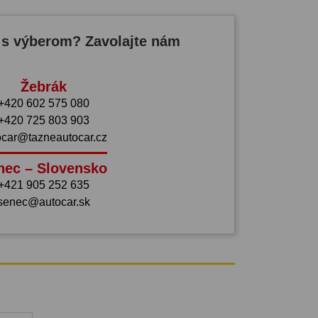
 s výberom? Zavolajte nám
Žebrák
+420 602 575 080
+420 725 803 903
ocar@tazneautocar.cz
nec – Slovensko
+421 905 252 635
senec@autocar.sk