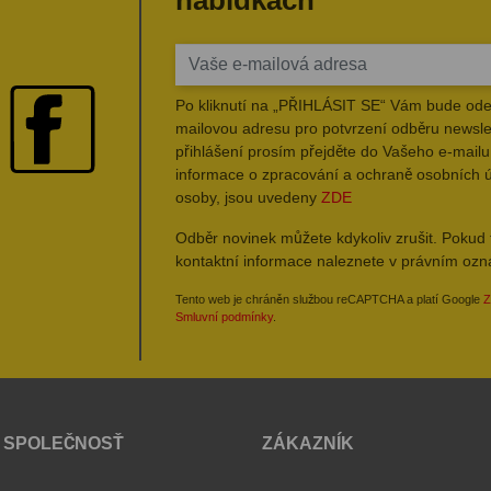
nabídkách
Po kliknutí na „PŘIHLÁSIT SE“ Vám bude ode
mailovou adresu pro potvrzení odběru newsle
přihlášení prosím přejděte do Vašeho e-mailu 
informace o zpracování a ochraně osobních 
osoby, jsou uvedeny
ZDE
Odběr novinek můžete kdykoliv zrušit. Pokud 
kontaktní informace naleznete v právním oz
Tento web je chráněn službou reCAPTCHA a platí Google
Z
Smluvní podmínky
.
 SPOLEČNOSŤ
ZÁKAZNÍK