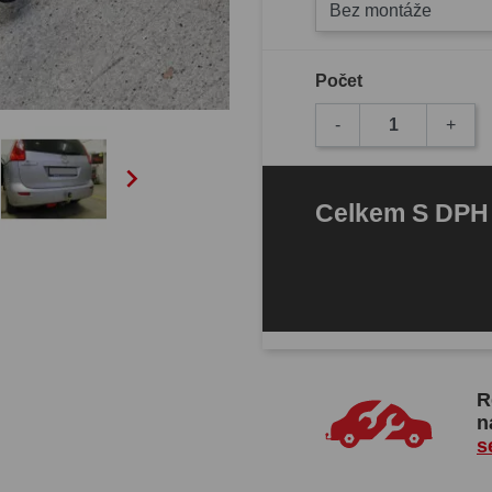
Bez montáže
Počet
-
+

Celkem
S DP
R
n
s