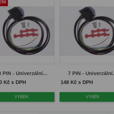
ENÍ
 PIN - Univerzální...
7 PIN - Univerzální.
Cena
0 Kč s DPH
148 Kč s DPH
VÝBĚR
VÝBĚR