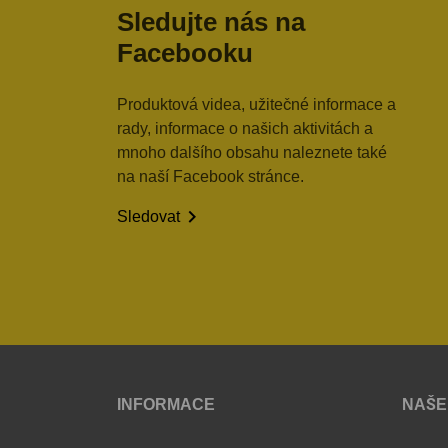
Sledujte nás na
Facebooku
Produktová videa, užitečné informace a
rady, informace o našich aktivitách a
mnoho dalšího obsahu naleznete také
na naší Facebook stránce.

Sledovat
INFORMACE
NAŠE