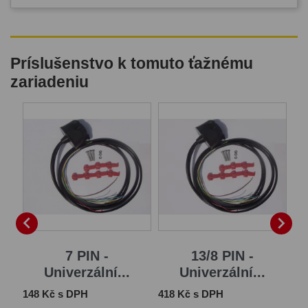
Príslušenstvo k tomuto ťažnému
zariadeniu
B


7 PIN -
13/8 PIN -
Univerzální...
Univerzální...
Cena
Cena
Ce
148 Kč s DPH
418 Kč s DPH
1 