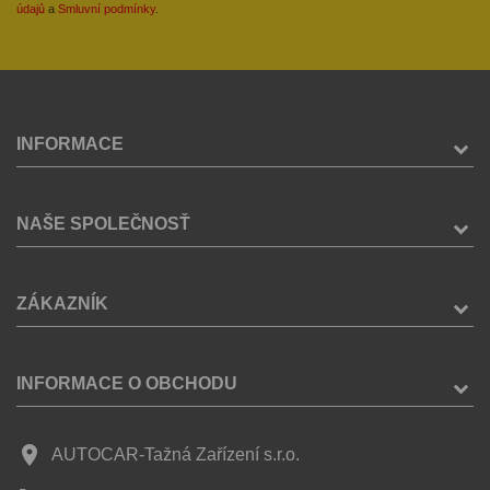
údajů
a
Smluvní podmínky
.
INFORMACE
NAŠE SPOLEČNOSŤ
ZÁKAZNÍK
INFORMACE O OBCHODU
place
AUTOCAR-Tažná Zařízení s.r.o.