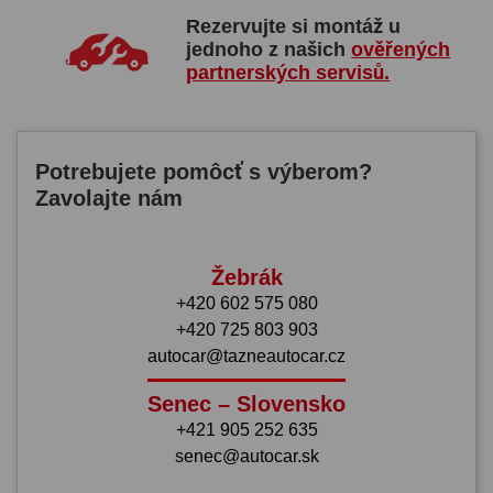
Rezervujte si montáž u
jednoho z našich
ověřených
partnerských servisů.
Potrebujete pomôcť s výberom?
Zavolajte nám
Žebrák
+420 602 575 080
+420 725 803 903
autocar@tazneautocar.cz
Senec – Slovensko
+421 905 252 635
senec@autocar.sk