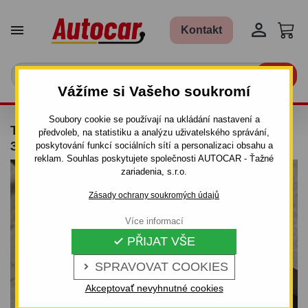


Kontakt

Vážíme si Vašeho soukromí
Soubory cookie se používají na ukládání nastavení a
TAŽNÉ ZAŘÍZENÍ PRO VOLKSWAGEN FOX -
předvoleb, na statistiku a analýzu uživatelského správání,
3 DV. - ŠROUBOVÝ SYSTÉM
poskytování funkcí sociálních sítí a personalizaci obsahu a
reklam. Souhlas poskytujete společnosti AUTOCAR - Ťažné
zariadenia, s.r.o.
Zásady ochrany soukromých údajů
Více informací
PŘIJAT VŠE

SPRAVOVAT COOKIES

Akceptovať nevyhnutné cookies