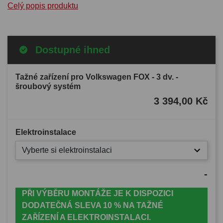
Celý popis produktu
Dostupné ihned
Tažné zařízení pro Volkswagen FOX - 3 dv. -
šroubový systém
3 394,00 Kč
Elektroinstalace
Vyberte si elektroinstalaci
-
PŘI VÝBĚRU MONTÁŽE JE K DISPOZICI
DODATEČNÁ SLEVA 10 % NA TAŽNÉ
ZAŘÍZENÍ A ELEKTROINSTALACI.