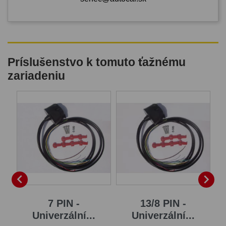
Príslušenstvo k tomuto ťažnému
zariadeniu
B


7 PIN -
13/8 PIN -
Univerzální...
Univerzální...