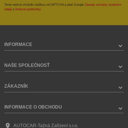
Tento web je chráněn službou reCAPTCHA a platí Google
Zásady ochrany osobních
údajů
a
Smluvní podmínky
.
INFORMACE
NAŠE SPOLEČNOSŤ
ZÁKAZNÍK
INFORMACE O OBCHODU
place
AUTOCAR-Tažná Zařízení s.r.o.