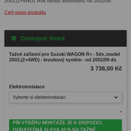
2003,(2+4WD). Rok výroby automobilu: od 2002/09.
Celý popis produktu
Dostupné ihned
Tažné zařízení pro Suzuki WAGON R+ - 5dv.,model
2003,(2+4WD) - šroubový systém - od 2002/09 do
3 738,00 Kč
Elektroinstalace
Vyberte si elektroinstalaci
-
PŘI VÝBĚRU MONTÁŽE JE K DISPOZICI
DODATEČNÁ SLEVA 10 % NA TAŽNÉ