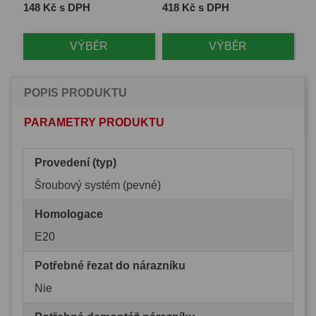
Cena
Cena
Ce
148 Kč s DPH
418 Kč s DPH
1 
VÝBĚR
VÝBĚR
POPIS PRODUKTU
PARAMETRY PRODUKTU
Provedení (typ)
Šroubový systém (pevné)
Homologace
E20
Potřebné řezat do nárazníku
Nie