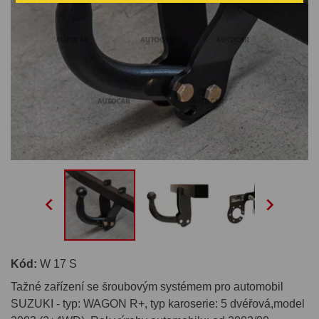


Kód:
W 17 S
Tažné zařízení se šroubovým systémem pro automobil
SUZUKI - typ: WAGON R+, typ karoserie: 5 dvéřová,model