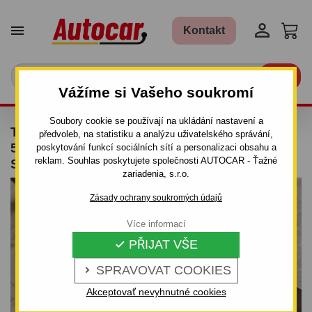


Kontakt

Vážíme si Vašeho soukromí
Soubory cookie se používají na ukládání nastavení a
TAŽNÉ ZAŘÍZENÍ PRO SUZUKI WAGON R+ -
předvoleb, na statistiku a analýzu uživatelského správání,
5DV.,MODEL 2003,(2+4WD) - ŠROUBOVÝ
poskytování funkcí sociálních sítí a personalizaci obsahu a
reklam. Souhlas poskytujete společnosti AUTOCAR - Ťažné
SYSTÉM - OD 2002/09 DO
zariadenia, s.r.o.
Zásady ochrany soukromých údajů
Více informací
PŘIJAT VŠE

SPRAVOVAT COOKIES

Akceptovať nevyhnutné cookies