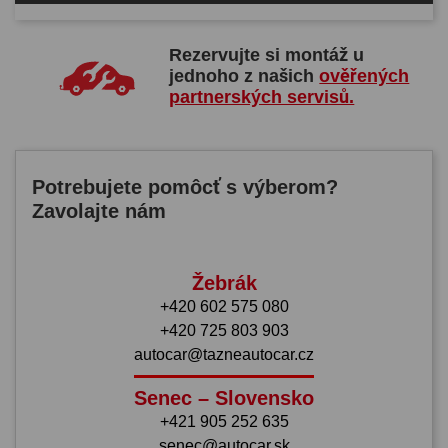
Rezervujte si montáž u
jednoho z našich
ověřených
partnerských servisů.
Potrebujete pomôcť s výberom?
Zavolajte nám
Žebrák
+420 602 575 080
+420 725 803 903
autocar@tazneautocar.cz
Senec – Slovensko
+421 905 252 635
senec@autocar.sk