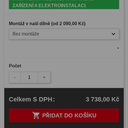
ZAŘÍZENÍ A ELEKTROINSTALACI.
Montáž v naší dílně (od
2 090,00 Kč
)
Bez montáže
-
Počet
-
+
3 738,00 Kč
Celkem
S DPH
:

PŘIDAT DO KOŠÍKU