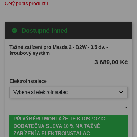
Celý popis produktu
Dostupné ihned
Tažné zařízení pro Mazda 2 - B2W - 3/5 dv. -
šroubový systém
3 689,00 Kč
Elektroinstalace
Vyberte si elektroinstalaci
-
PŘI VÝBĚRU MONTÁŽE JE K DISPOZICI
DODATEČNÁ SLEVA 10 % NA TAŽNÉ
ZAŘÍZENÍ A ELEKTROINSTALACI.