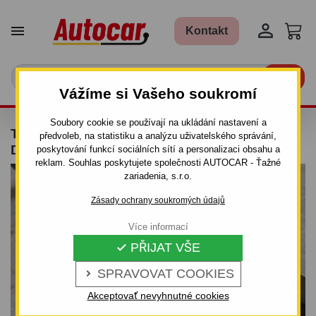


Kontakt

Vážíme si Vašeho soukromí
Soubory cookie se používají na ukládání nastavení a
TAŽNÉ ZAŘÍZENÍ PRO MAZDA 2 - B2W - 3/5
předvoleb, na statistiku a analýzu uživatelského správání,
DV. - ŠROUBOVÝ SYSTÉM
poskytování funkcí sociálních sítí a personalizaci obsahu a
reklam. Souhlas poskytujete společnosti AUTOCAR - Ťažné
zariadenia, s.r.o.
Zásady ochrany soukromých údajů
Více informací
PŘIJAT VŠE

SPRAVOVAT COOKIES

Akceptovať nevyhnutné cookies