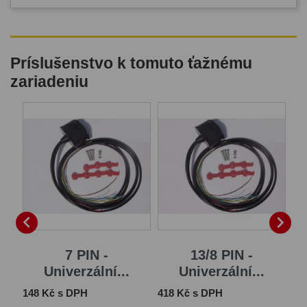
Príslušenstvo k tomuto ťažnému
zariadeniu
B


7 PIN -
13/8 PIN -
Univerzální...
Univerzální...
Cena
Cena
Ce
148 Kč s DPH
418 Kč s DPH
1 