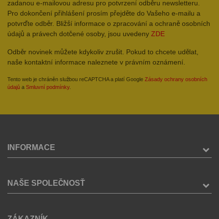
zadanou e-mailovou adresu pro potvrzení odběru newsletteru.
Pro dokončení přihlášení prosím přejděte do Vašeho e-mailu a
potvrďte odběr. Bližší informace o zpracování a ochraně osobních
údajů a právech dotčené osoby, jsou uvedeny
ZDE
Odběr novinek můžete kdykoliv zrušit. Pokud to chcete udělat,
naše kontaktní informace naleznete v právním oznámení.
Tento web je chráněn službou reCAPTCHA a platí Google
Zásady ochrany osobních
údajů
a
Smluvní podmínky
.
INFORMACE
NAŠE SPOLEČNOSŤ
ZÁKAZNÍK