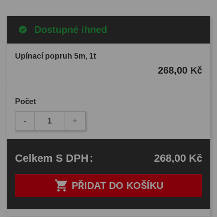
Dostupné ihned
Upínací popruh 5m, 1t
268,00 Kč
Počet
-
+
268,00 Kč
Celkem
S DPH
:

PŘIDAT DO KOŠÍKU