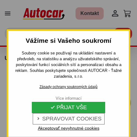


Kontakt

Vážíme si Vašeho soukromí
Soubory cookie se používají na ukládání nastavení a
UPÍNACÍ POPRUH 5M, 1T
předvoleb, na statistiku a analýzu uživatelského správání,
poskytování funkcí sociálních sítí a personalizaci obsahu a
reklam. Souhlas poskytujete společnosti AUTOCAR - Ťažné
zariadenia, s.r.o.
Zásady ochrany soukromých údajů
Více informací
PŘIJAT VŠE

SPRAVOVAT COOKIES

Akceptovať nevyhnutné cookies