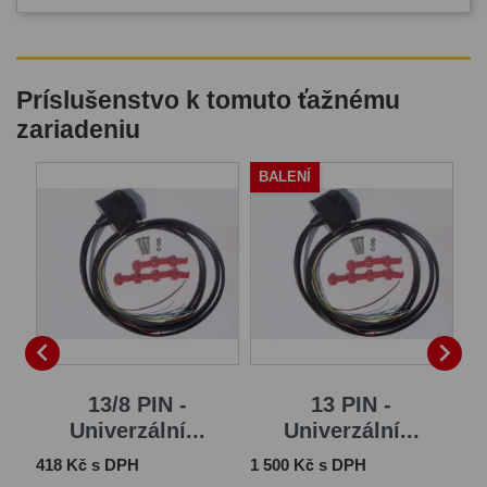
Príslušenstvo k tomuto ťažnému
zariadeniu
BALENÍ


13/8 PIN -
13 PIN -
Univerzální...
Univerzální...
Cena
Cena
Ce
418 Kč s DPH
1 500 Kč s DPH
14