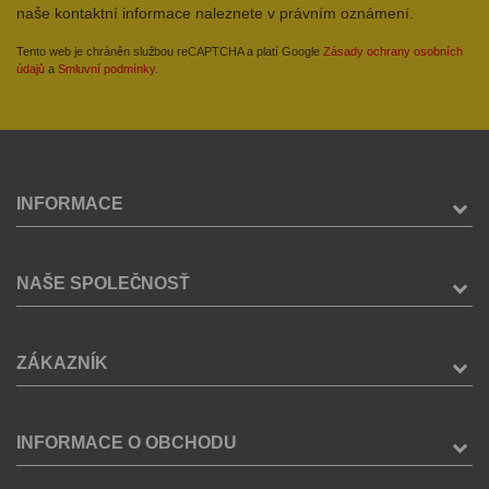
naše kontaktní informace naleznete v právním oznámení.
Tento web je chráněn službou reCAPTCHA a platí Google
Zásady ochrany osobních
údajů
a
Smluvní podmínky
.
INFORMACE
NAŠE SPOLEČNOSŤ
ZÁKAZNÍK
INFORMACE O OBCHODU