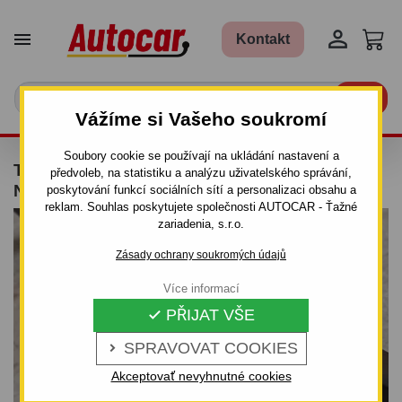


Kontakt

Vážíme si Vašeho soukromí
Soubory cookie se používají na ukládání nastavení a
TAŽNÉ ZAŘÍZENÍ PRO RENAULT KANGOO -
předvoleb, na statistiku a analýzu uživatelského správání,
NE 4X4 - ŠROUBOVÝ SYSTÉM
poskytování funkcí sociálních sítí a personalizaci obsahu a
reklam. Souhlas poskytujete společnosti AUTOCAR - Ťažné
zariadenia, s.r.o.
Zásady ochrany soukromých údajů
Více informací
PŘIJAT VŠE

SPRAVOVAT COOKIES

Akceptovať nevyhnutné cookies