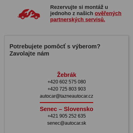
Rezervujte si montáž u
jednoho z našich
ověřených
partnerských servisů.
Potrebujete pomôcť s výberom?
Zavolajte nám
Žebrák
+420 602 575 080
+420 725 803 903
autocar@tazneautocar.cz
Senec – Slovensko
+421 905 252 635
senec@autocar.sk