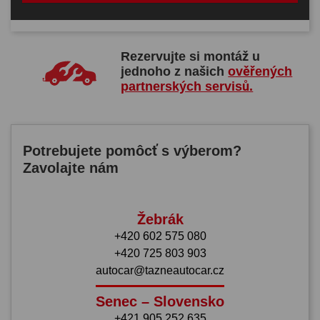
Rezervujte si montáž u
jednoho z našich
ověřených
partnerských servisů.
Potrebujete pomôcť s výberom?
Zavolajte nám
Žebrák
+420 602 575 080
+420 725 803 903
autocar@tazneautocar.cz
Senec – Slovensko
+421 905 252 635