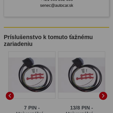
senec@autocar.sk
Príslušenstvo k tomuto ťažnému
zariadeniu


7 PIN -
13/8 PIN -
S