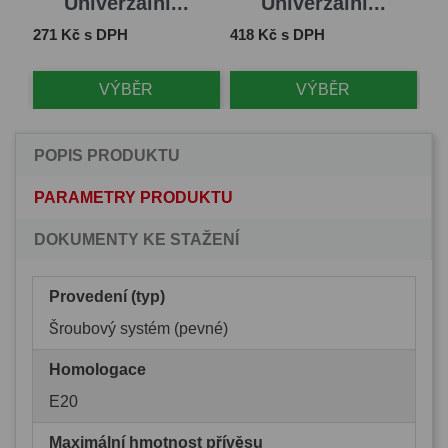
Univerzální...
Univerzální...
Cena
Cena
Ce
271 Kč s DPH
418 Kč s DPH
3 
VÝBĚR
VÝBĚR
POPIS PRODUKTU
PARAMETRY PRODUKTU
DOKUMENTY KE STAŽENÍ
Provedení (typ)
Šroubový systém (pevné)
Homologace
E20
Maximální hmotnost přívěsu