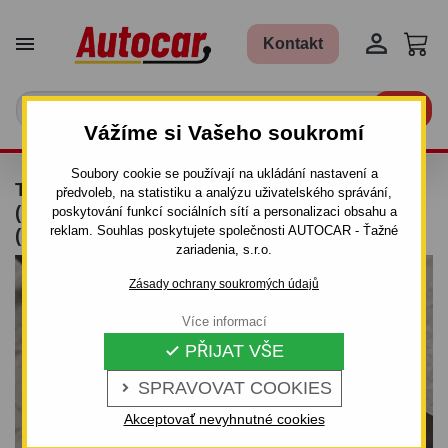


Kontakt

Vážíme si Vašeho soukromí
Soubory cookie se používají na ukládání nastavení a
TAŽNÉ ZAŘÍZENÍ VW LT 28-46 DODÁVKA
předvoleb, na statistiku a analýzu uživatelského správání,
(1996–2006) – PEVNÝ ČEP NA 4 ŠROUBY
poskytování funkcí sociálních sítí a personalizaci obsahu a
reklam. Souhlas poskytujete společnosti AUTOCAR - Ťažné
(ROZVOR 3,55 / 4,025 M)
zariadenia, s.r.o.
Zásady ochrany soukromých údajů
Více informací
PŘIJAT VŠE

SPRAVOVAT COOKIES

Akceptovať nevyhnutné cookies