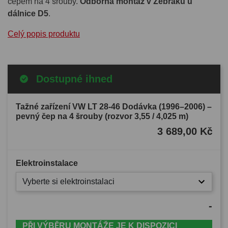
čepem na 4 šrouby.
Odborná montáž v Žebráku u
dálnice D5
.
Celý popis produktu
Dostupné ihned
Tažné zařízení VW LT 28-46 Dodávka (1996–2006) –
pevný čep na 4 šrouby (rozvor 3,55 / 4,025 m)
3 689,00 Kč
Elektroinstalace
Vyberte si elektroinstalaci
-
PŘI VÝBĚRU MONTÁŽE JE K DISPOZICI