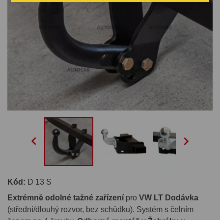


Kód:
D 13 S
Extrémně odolné tažné zařízení
pro
VW LT Dodávka
(střední/dlouhý rozvor, bez schůdku). Systém s čelním