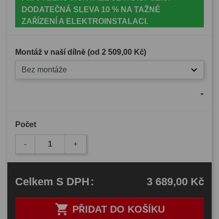
DODATEČNÁ SLEVA 10 % NA TAŽNÉ
ZAŘÍZENÍ A ELEKTROINSTALACI.
Montáž v naší dílně (od
2 509,00 Kč
)
Bez montáže
-
Počet
-
+
3 689,00 Kč
Celkem
S DPH
:

PŘIDAT DO KOŠÍKU