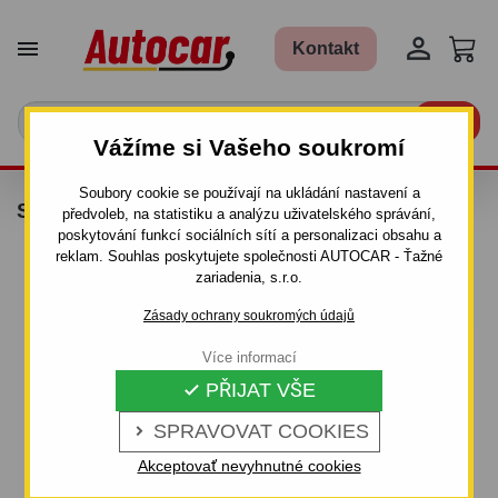


Kontakt

Vážíme si Vašeho soukromí
Soubory cookie se používají na ukládání nastavení a
SNĚHOVÉ ŘETĚZY SIMAKA - SKIPASS
předvoleb, na statistiku a analýzu uživatelského správání,
poskytování funkcí sociálních sítí a personalizaci obsahu a
reklam. Souhlas poskytujete společnosti AUTOCAR - Ťažné
zariadenia, s.r.o.
Zásady ochrany soukromých údajů
Více informací
PŘIJAT VŠE

SPRAVOVAT COOKIES

Akceptovať nevyhnutné cookies