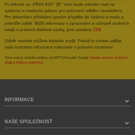
Po kliknutí na „PŘIHLÁSIT SE“ Vám bude odeslán mail na
zadanou e-mailovou adresu pro potvrzení odběru newsletteru.
Pro dokončení přihlášení prosím přejděte do Vašeho e-mailu a
potvrďte odběr. Bližší informace o zpracování a ochraně osobních
údajů a právech dotčené osoby, jsou uvedeny
ZDE
Odběr novinek můžete kdykoliv zrušit. Pokud to chcete udělat,
naše kontaktní informace naleznete v právním oznámení.
Tento web je chráněn službou reCAPTCHA a platí Google
Zásady ochrany osobních
údajů
a
Smluvní podmínky
.
INFORMACE
NAŠE SPOLEČNOSŤ