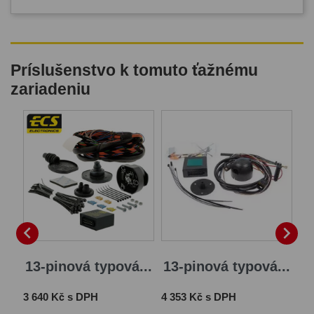
Príslušenstvo k tomuto ťažnému
zariadeniu


13-pinová typová...
13-pinová typová...
Cena
Cena
3 640 Kč s DPH
4 353 Kč s DPH
Ce
1 