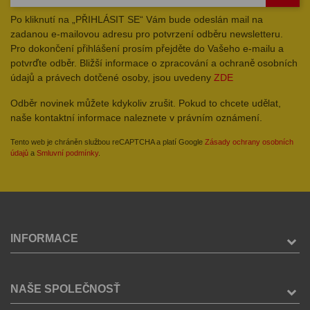
Po kliknutí na „PŘIHLÁSIT SE“ Vám bude odeslán mail na
zadanou e-mailovou adresu pro potvrzení odběru newsletteru.
Pro dokončení přihlášení prosím přejděte do Vašeho e-mailu a
potvrďte odběr. Bližší informace o zpracování a ochraně osobních
údajů a právech dotčené osoby, jsou uvedeny
ZDE
Odběr novinek můžete kdykoliv zrušit. Pokud to chcete udělat,
naše kontaktní informace naleznete v právním oznámení.
Tento web je chráněn službou reCAPTCHA a platí Google
Zásady ochrany osobních
údajů
a
Smluvní podmínky
.
INFORMACE
NAŠE SPOLEČNOSŤ