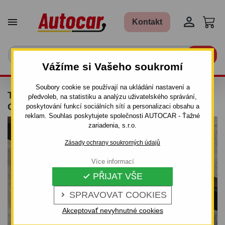


Kontakt

Vážíme si Vašeho soukromí
Soubory cookie se používají na ukládání nastavení a
TAŽNÉ ZAŘÍZENÍ PRO VOLVO XC 60 -
předvoleb, na statistiku a analýzu uživatelského správání,
ODNÍMATELNÝ BAJONETOVÝ SYSTÉM
poskytování funkcí sociálních sítí a personalizaci obsahu a
reklam. Souhlas poskytujete společnosti AUTOCAR - Ťažné
zariadenia, s.r.o.
Zásady ochrany soukromých údajů
Více informací
PŘIJAT VŠE

SPRAVOVAT COOKIES

Akceptovať nevyhnutné cookies