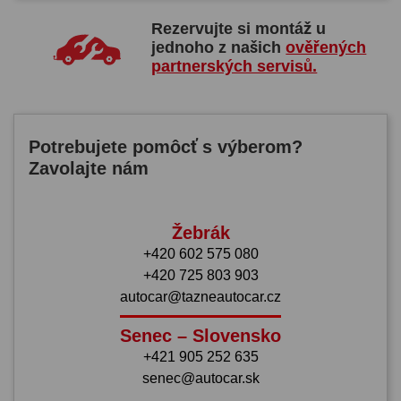
Rezervujte si montáž u
jednoho z našich
ověřených
partnerských servisů.
Potrebujete pomôcť s výberom?
Zavolajte nám
Žebrák
+420 602 575 080
+420 725 803 903
autocar@tazneautocar.cz
Senec – Slovensko
+421 905 252 635
senec@autocar.sk