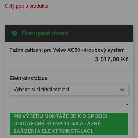
Celý popis produktu
Dostupné ihned
Tažné zařízení pro Volvo XC60 - šroubový systém
3 517,00 Kč
Elektroinstalace
Vyberte si elektroinstalaci
-
PŘI VÝBĚRU MONTÁŽE JE K DISPOZICI
DODATEČNÁ SLEVA 10 % NA TAŽNÉ
ZAŘÍZENÍ A ELEKTROINSTALACI.