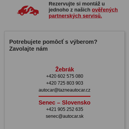
Rezervujte si montáž u
jednoho z našich
ověřených
partnerských servisů.
Potrebujete pomôcť s výberom?
Zavolajte nám
Žebrák
+420 602 575 080
+420 725 803 903
autocar@tazneautocar.cz
Senec – Slovensko
+421 905 252 635
senec@autocar.sk