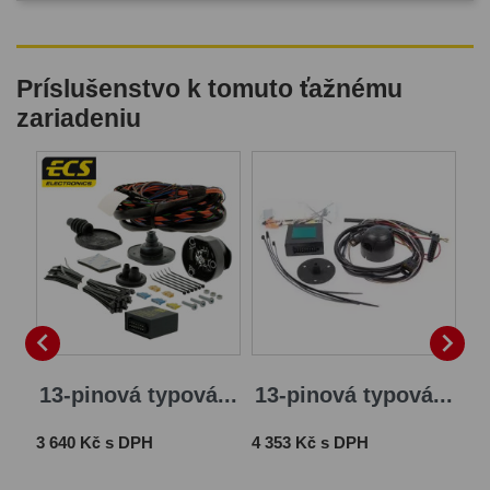
Príslušenstvo k tomuto ťažnému
zariadeniu


13-pinová typová...
13-pinová typová...
Cena
Cena
3 640 Kč s DPH
4 353 Kč s DPH
Ce
1 