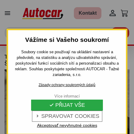


Kontakt

Vážíme si Vašeho soukromí
Soubory cookie se používají na ukládání nastavení a
TAŽNÉ ZAŘÍZENÍ PRO VOLVO XC60 -
předvoleb, na statistiku a analýzu uživatelského správání,
ŠROUBOVÝ SYSTÉM
poskytování funkcí sociálních sítí a personalizaci obsahu a
reklam. Souhlas poskytujete společnosti AUTOCAR - Ťažné
zariadenia, s.r.o.
Zásady ochrany soukromých údajů
Více informací
PŘIJAT VŠE

SPRAVOVAT COOKIES

Akceptovať nevyhnutné cookies