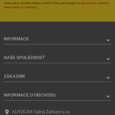
Tento web je chráněn službou reCAPTCHA a platí Google
Zásady ochrany osobních
údajů
a
Smluvní podmínky
.
INFORMACE
NAŠE SPOLEČNOSŤ
ZÁKAZNÍK
INFORMACE O OBCHODU
place
AUTOCAR-Tažná Zařízení s.r.o.