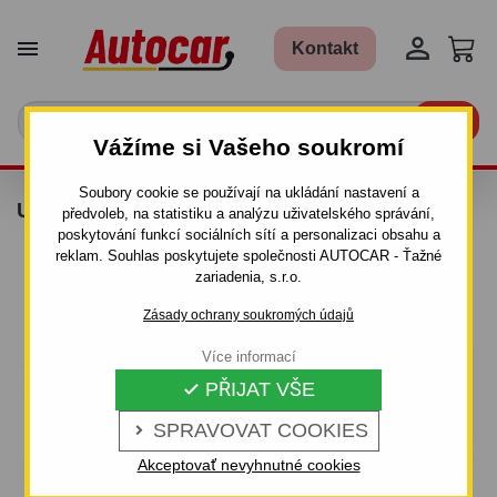


Kontakt

Vážíme si Vašeho soukromí
Soubory cookie se používají na ukládání nastavení a
UPÍNACÍ POPRUH 4M, 0,5T
předvoleb, na statistiku a analýzu uživatelského správání,
poskytování funkcí sociálních sítí a personalizaci obsahu a
reklam. Souhlas poskytujete společnosti AUTOCAR - Ťažné
zariadenia, s.r.o.
Zásady ochrany soukromých údajů
Více informací
PŘIJAT VŠE

SPRAVOVAT COOKIES

Akceptovať nevyhnutné cookies