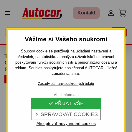


Kontakt

Vážíme si Vašeho soukromí
Soubory cookie se používají na ukládání nastavení a
TAŽNÉ ZAŘÍZENÍ PRO VOLVO XC70 -
předvoleb, na statistiku a analýzu uživatelského správání,
ODNÍMATELNÝ VERTIKÁLNÍ BAJONETOVÝ
poskytování funkcí sociálních sítí a personalizaci obsahu a
reklam. Souhlas poskytujete společnosti AUTOCAR - Ťažné
SYSTÉM
zariadenia, s.r.o.
SLEVA!
Zásady ochrany soukromých údajů
Více informací
PŘIJAT VŠE

SPRAVOVAT COOKIES

Akceptovať nevyhnutné cookies