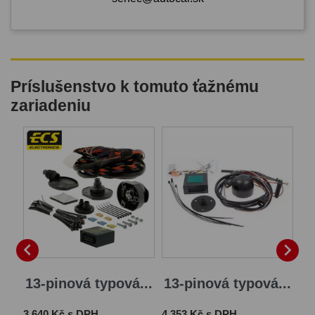
Príslušenstvo k tomuto ťažnému
zariadeniu


13-pinová typová...
13-pinová typová...
Cena
Cena
3 640 Kč s DPH
4 353 Kč s DPH