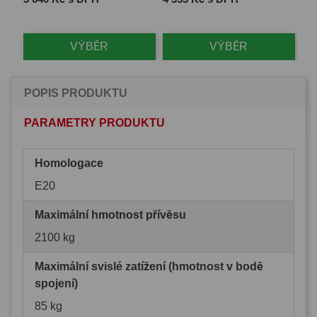
Ce
1 
VÝBĚR
VÝBĚR
POPIS PRODUKTU
PARAMETRY PRODUKTU
Homologace
E20
Maximální hmotnost přívěsu
2100 kg
Maximální svislé zatížení (hmotnost v bodě
spojení)
85 kg