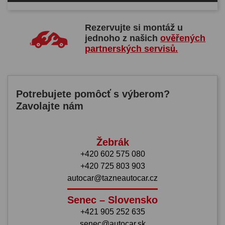
Rezervujte si montáž u
jednoho z našich
ověřených
partnerských servisů.
Potrebujete pomôcť s výberom?
Zavolajte nám
Žebrák
+420 602 575 080
+420 725 803 903
autocar@tazneautocar.cz
Senec – Slovensko
+421 905 252 635
senec@autocar.sk