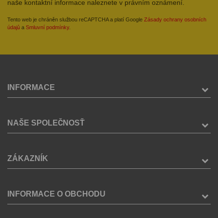
naše kontaktní informace naleznete v právním oznámení.
Tento web je chráněn službou reCAPTCHA a platí Google
Zásady ochrany osobních
údajů
a
Smluvní podmínky
.
INFORMACE
NAŠE SPOLEČNOSŤ
ZÁKAZNÍK
INFORMACE O OBCHODU